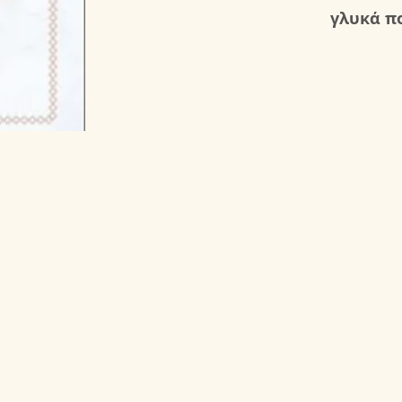
γλυκά π